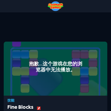
Skip
Skip
Skip
Skip
to
to
to
to
Top
Navigation
Main
Footer
of
Content
Page
抱歉...这个游戏在您的浏
览器中无法播放。
技能
Fine Blocks