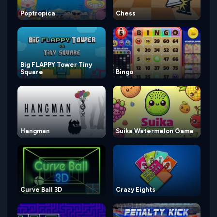
Poptropica
Chess
Big FLAPPY Tower Tiny
Square
Bingo
Hangman
Suika Watermelon Game
Curve Ball 3D
Crazy Eights