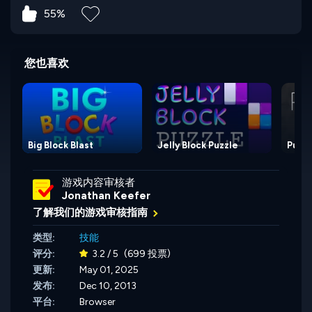
55%
您也喜欢
Big Block Blast
Jelly Block Puzzle
Pusho
游戏内容审核者
Jonathan Keefer
了解我们的游戏审核指南
类型:
技能
评分:
3.2 / 5
(699 投票)
更新:
May 01, 2025
发布:
Dec 10, 2013
平台:
Browser