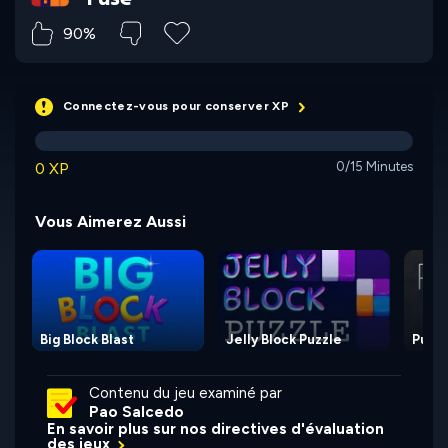
90%
Connectez-vous pour conserver XP
0 XP
0/15 Minutes
Vous Aimerez Aussi
Big Block Blast
Jelly Block Puzzle
Pusho
Contenu du jeu examiné par
Pao Salcedo
En savoir plus sur nos directives d'évaluation
des jeux