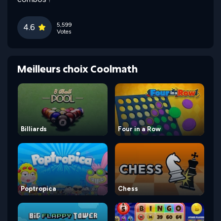
5,599
4.6
Votes
Meilleurs choix Coolmath
Billiards
Four in a Row
Poptropica
Chess