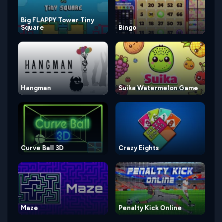
Big FLAPPY Tower Tiny
Square
Bingo
Hangman
Suika Watermelon Game
Curve Ball 3D
Crazy Eights
Maze
Penalty Kick Online