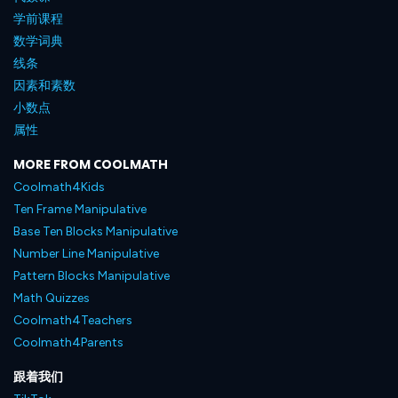
学前课程
数学词典
线条
因素和素数
小数点
属性
MORE FROM COOLMATH
Coolmath4Kids
Ten Frame Manipulative
Base Ten Blocks Manipulative
Number Line Manipulative
Pattern Blocks Manipulative
Math Quizzes
Coolmath4Teachers
Coolmath4Parents
跟着我们