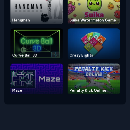
Hangman
Suika Watermelon Game
Curve Ball 3D
Crazy Eights
Maze
Penalty Kick Online