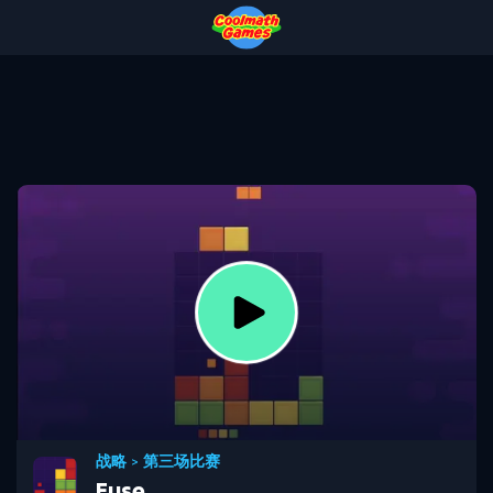
Skip
Skip
Skip
Skip
to
to
to
to
Top
Navigation
Main
Footer
of
Content
Page
战略
>
第三场比赛
Fuse