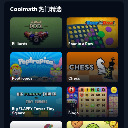
Coolmath 热门精选
Billiards
Four in a Row
Poptropica
Chess
Big FLAPPY Tower Tiny
Square
Bingo