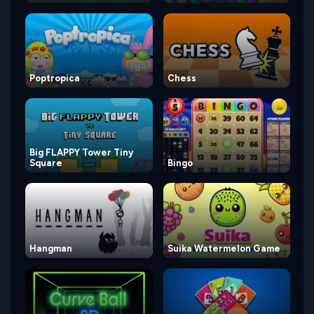
Poptropica
Chess
Big FLAPPY Tower Tiny
Square
Bingo
Hangman
Suika Watermelon Game