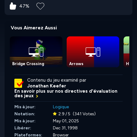
47%
Vous Aimerez Aussi
Bridge Crossing
Arrows
Hour 
Contenu du jeu examiné par
Jonathan Keefer
En savoir plus sur nos directives d'évaluation
des jeux
Mis à jour:
Logique
Notation:
2.9 / 5
(341 Votes)
Mis à jour:
May 01, 2025
Libérer:
Dec 31, 1998
Plateformes:
Browser