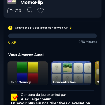
MemoFlip
71%
Connectez-vous pour conserver XP
0 XP
0/10 Minutes
Vous Aimerez Aussi
Color Memory
Concentration
Memo
Contenu du jeu examiné par
Alex Feigenbaum
En savoir plus sur nos directives d'évaluation