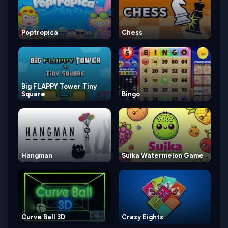
Poptropica
Chess
Big FLAPPY Tower Tiny
Square
Bingo
Hangman
Suika Watermelon Game
Curve Ball 3D
Crazy Eights