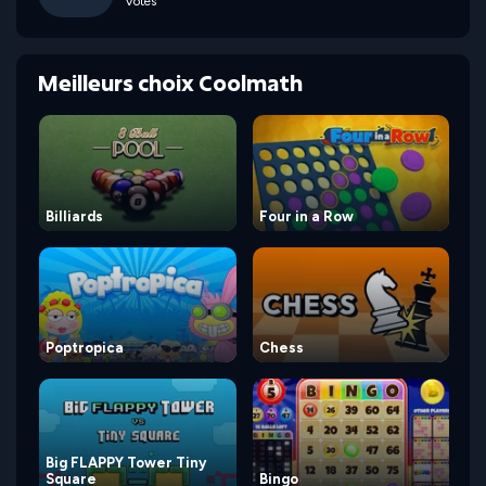
Votes
Meilleurs choix Coolmath
Billiards
Four in a Row
Poptropica
Chess
Big FLAPPY Tower Tiny
Square
Bingo