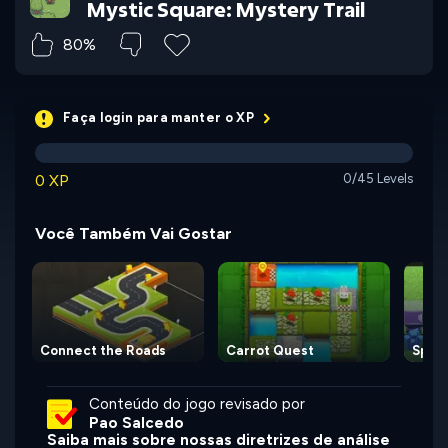
Mystic Square: Mystery Trail
80%
Faça login para manter o XP
0 XP
0/45 Levels
Você Também Vai Gostar
Connect the Roads
Carrot Quest
Spect
Conteúdo do jogo revisado por
Pao Salcedo
Saiba mais sobre nossas diretrizes de análise