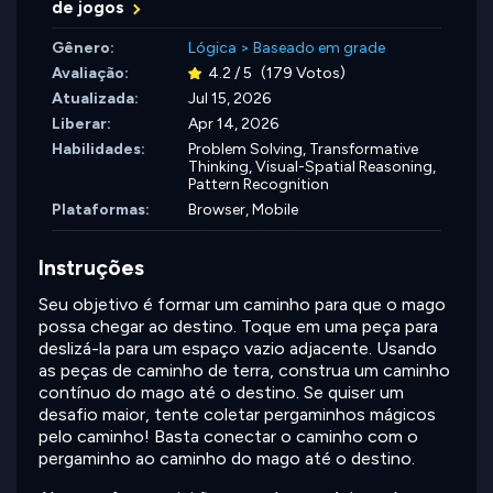
de jogos
Gênero:
Lógica
>
Baseado em grade
Avaliação:
4.2 / 5
(179 Votos)
Atualizada:
Jul 15, 2026
Liberar:
Apr 14, 2026
Habilidades:
Problem Solving,
Transformative
Thinking,
Visual-Spatial Reasoning,
Pattern Recognition
Plataformas:
Browser, Mobile
Instruções
Seu objetivo é formar um caminho para que o mago
possa chegar ao destino. Toque em uma peça para
deslizá-la para um espaço vazio adjacente. Usando
as peças de caminho de terra, construa um caminho
contínuo do mago até o destino. Se quiser um
desafio maior, tente coletar pergaminhos mágicos
pelo caminho! Basta conectar o caminho com o
pergaminho ao caminho do mago até o destino.