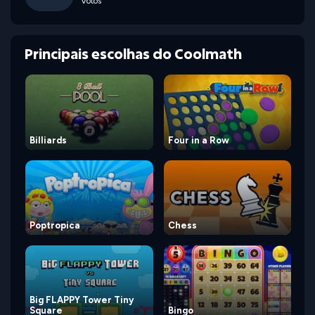
Votos
Principais escolhas do Coolmath
Billiards
Four in a Row
Poptropica
Chess
Big FLAPPY Tower Tiny
Square
Bingo