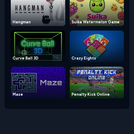
Hangman
Suika Watermelon Game
Curve Ball 3D
Crazy Eights
Maze
Penalty Kick Online