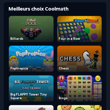
Meilleurs choix Coolmath
Billiards
Four in a Row
Poptropica
Chess
Big FLAPPY Tower Tiny
Square
Bingo