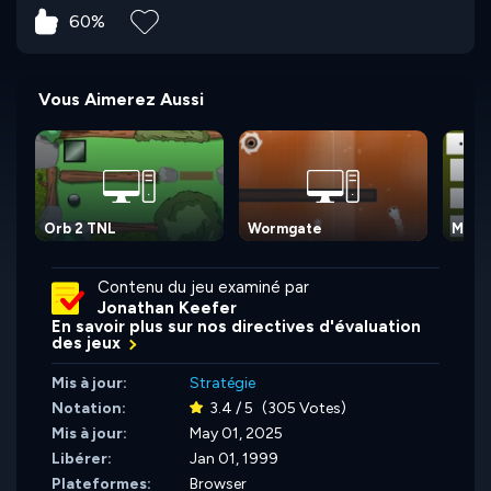
60%
Vous Aimerez Aussi
Orb 2 TNL
Wormgate
Maze 
Contenu du jeu examiné par
Jonathan Keefer
En savoir plus sur nos directives d'évaluation
des jeux
Mis à jour:
Stratégie
Notation:
3.4 / 5
(305 Votes)
Mis à jour:
May 01, 2025
Libérer:
Jan 01, 1999
Plateformes:
Browser