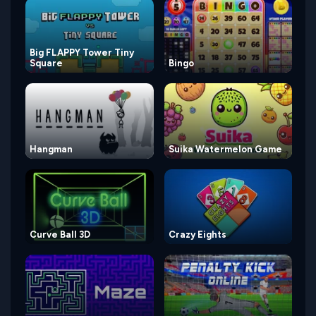
Big FLAPPY Tower Tiny
Square
Bingo
Hangman
Suika Watermelon Game
Curve Ball 3D
Crazy Eights