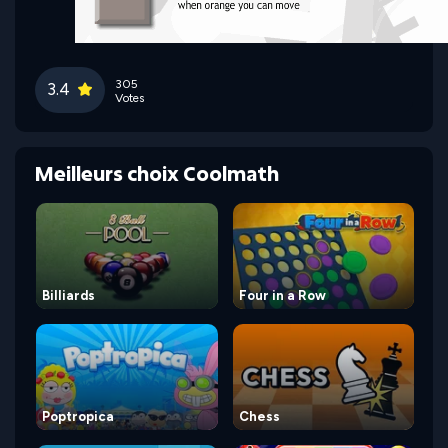
305
3.4
Votes
Meilleurs choix Coolmath
Billiards
Four in a Row
Poptropica
Chess