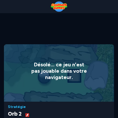
Skip
Skip
Skip
Skip
to
to
to
to
Top
Navigation
Main
Footer
of
Content
Page
Désolé... ce jeu n'est
pas jouable dans votre
navigateur.
Stratégie
Orb 2