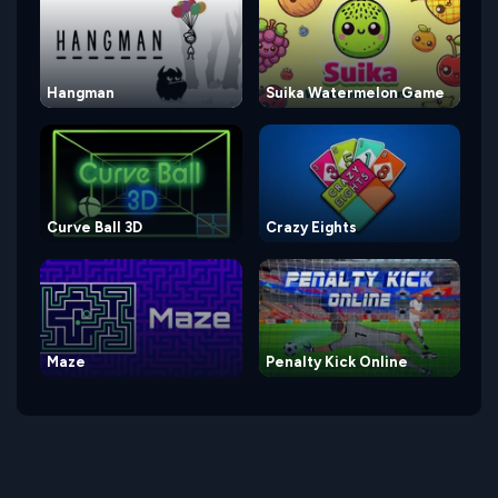
Hangman
Suika Watermelon Game
Curve Ball 3D
Crazy Eights
Maze
Penalty Kick Online