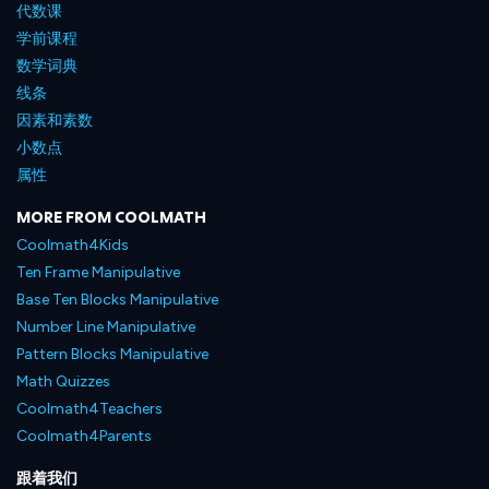
代数课
学前课程
数学词典
线条
因素和素数
小数点
属性
MORE FROM COOLMATH
Coolmath4Kids
Ten Frame Manipulative
Base Ten Blocks Manipulative
Number Line Manipulative
Pattern Blocks Manipulative
Math Quizzes
Coolmath4Teachers
Coolmath4Parents
跟着我们