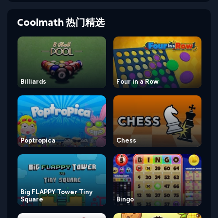
Coolmath 热门精选
Billiards
Four in a Row
Poptropica
Chess
Big FLAPPY Tower Tiny
Square
Bingo