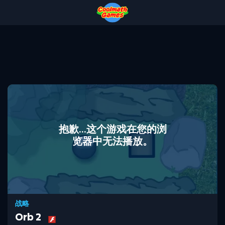
Skip
Skip
Skip
Skip
to
to
to
to
Top
Navigation
Main
Footer
of
Content
Page
抱歉...这个游戏在您的浏
览器中无法播放。
战略
Orb 2