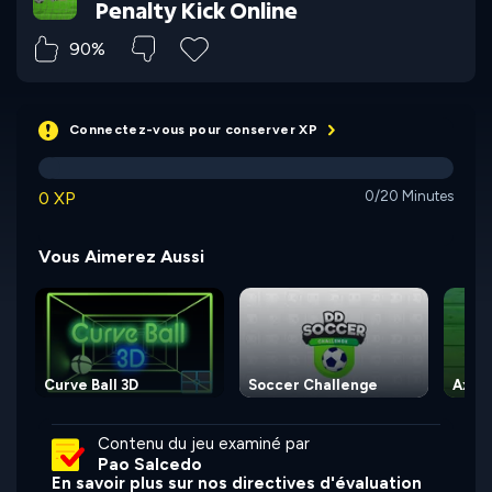
Penalty Kick Online
90%
Connectez-vous pour conserver XP
0 XP
0/20 Minutes
Vous Aimerez Aussi
Curve Ball 3D
Soccer Challenge
Axe 
Contenu du jeu examiné par
Pao Salcedo
En savoir plus sur nos directives d'évaluation