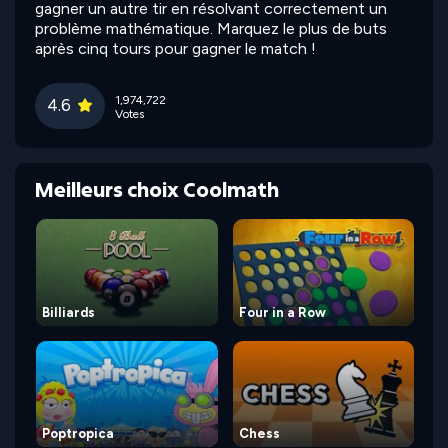
gagner un autre tir en résolvant correctement un
problème mathématique. Marquez le plus de buts
après cinq tours pour gagner le match !
1,974,722
4.6
Votes
Meilleurs choix Coolmath
Billiards
Four in a Row
Poptropica
Chess