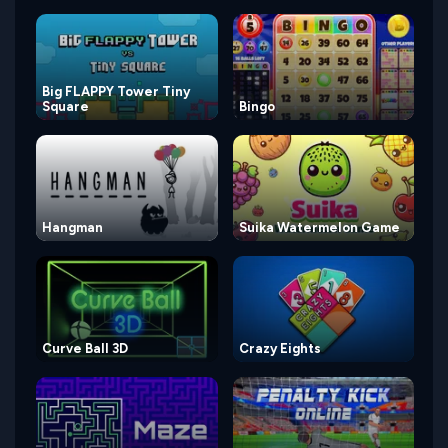
Big FLAPPY Tower Tiny
Square
Bingo
Hangman
Suika Watermelon Game
Curve Ball 3D
Crazy Eights