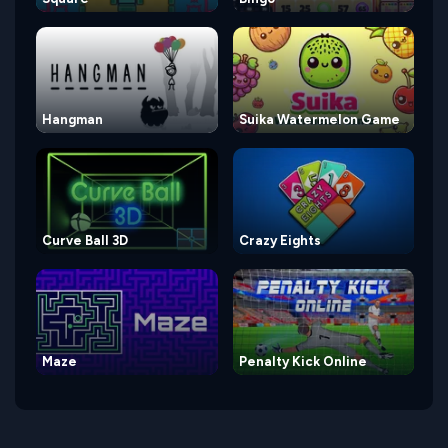
Hangman
Suika Watermelon Game
Curve Ball 3D
Crazy Eights
Maze
Penalty Kick Online