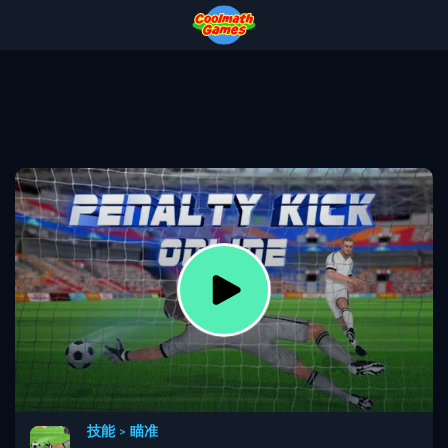
Skip
Skip
Skip
Skip
to
to
to
to
Top
Navigation
Main
Footer
of
Content
Page
技能
>
瞄准