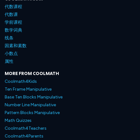
代数课程
代数课
学前课程
数学词典
线条
因素和素数
小数点
属性
MORE FROM COOLMATH
Coolmath4Kids
Ten Frame Manipulative
Base Ten Blocks Manipulative
Number Line Manipulative
Pattern Blocks Manipulative
Math Quizzes
Coolmath4Teachers
Coolmath4Parents