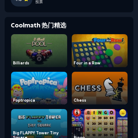
投票
Coolmath 热门精选
Billiards
Four in a Row
Poptropica
Chess
Big FLAPPY Tower Tiny
Square
Bingo