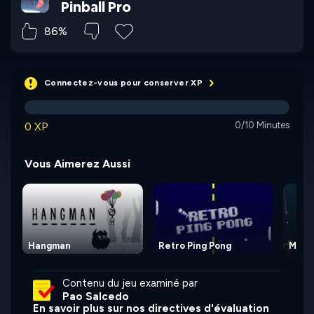
Pinball Pro
86%
Connectez-vous pour conserver XP
0 XP
0/10 Minutes
Vous Aimerez Aussi
Hangman
Retro Ping Pong
Miss
Contenu du jeu examiné par
Pao Salcedo
En savoir plus sur nos directives d'évaluation