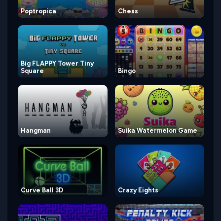
Poptropica
Chess
Big FLAPPY Tower Tiny
Square
Bingo
Hangman
Suika Watermelon Game
Curve Ball 3D
Crazy Eights