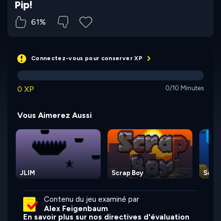
Pip!
61%
Connectez-vous pour conserver XP
0 XP
0/10 Minutes
Vous Aimerez Aussi
JLIM
Scrap Boy
Scub
Contenu du jeu examiné par
Alex Feigenbaum
En savoir plus sur nos directives d'évaluation