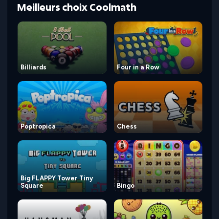
Meilleurs choix Coolmath
Billiards
Four in a Row
Poptropica
Chess
Big FLAPPY Tower Tiny
Square
Bingo