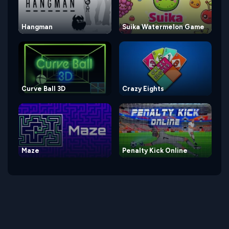
Hangman
Suika Watermelon Game
Curve Ball 3D
Crazy Eights
Maze
Penalty Kick Online