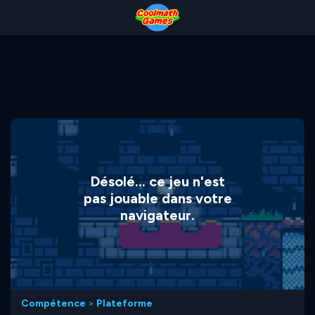
Skip
Skip
Skip
Skip
to
to
to
to
Top
Navigation
Main
Footer
of
Content
Page
Désolé... ce jeu n'est
pas jouable dans votre
navigateur.
Compétence
>
Plateforme