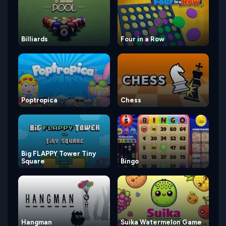
Billiards
Four in a Row
Poptropica
Chess
Big FLAPPY Tower Tiny
Square
Bingo
Hangman
Suika Watermelon Game