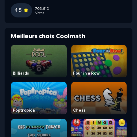
703,610
4.5
Votes
Meilleurs choix Coolmath
Billiards
Four in a Row
Poptropica
Chess