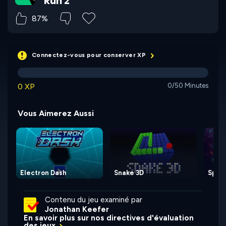
Run 2
87%
Connectez-vous pour conserver XP
0 XP
0/50 Minutes
Vous Aimerez Aussi
Electron Dash
Snake 3D
Spac
Contenu du jeu examiné par
Jonathan Keefer
En savoir plus sur nos directives d'évaluation
des jeux