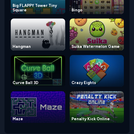
Big FLAPPY Tower Tiny
Square
Bingo
Hangman
Suika Watermelon Game
Curve Ball 3D
Crazy Eights
Maze
Penalty Kick Online