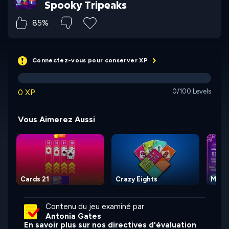
Spooky Tripeaks
85%
Connectez-vous pour conserver XP
0 XP
0/100 Levels
Vous Aimerez Aussi
Cards 21
Crazy Eights
Magic
Contenu du jeu examiné par
Antonia Gates
En savoir plus sur nos directives d'évaluation