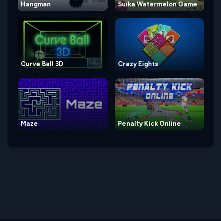
Hangman
Suika Watermelon Game
Curve Ball 3D
Crazy Eights
Maze
Penalty Kick Online