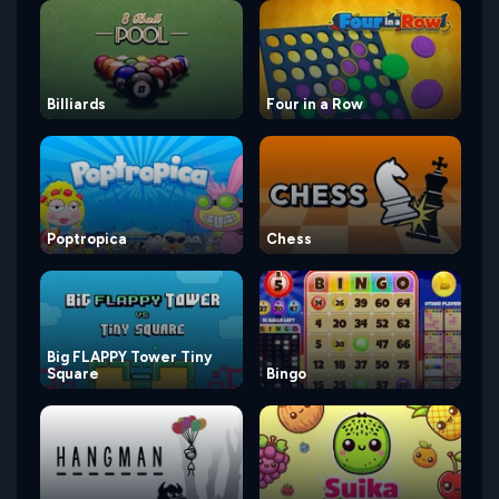
Billiards
Four in a Row
Poptropica
Chess
Big FLAPPY Tower Tiny
Square
Bingo