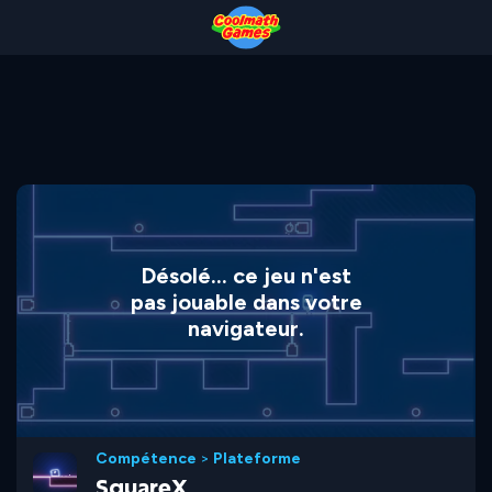
Skip
Skip
Skip
Skip
to
to
to
to
Top
Navigation
Main
Footer
of
Content
Page
Désolé... ce jeu n'est
pas jouable dans votre
navigateur.
Compétence
>
Plateforme
SquareX