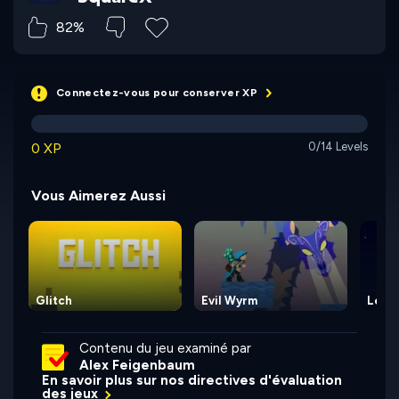
82%
Connectez-vous pour conserver XP
0 XP
0/14 Levels
Vous Aimerez Aussi
Glitch
Evil Wyrm
Leap 
Contenu du jeu examiné par
Alex Feigenbaum
En savoir plus sur nos directives d'évaluation
des jeux