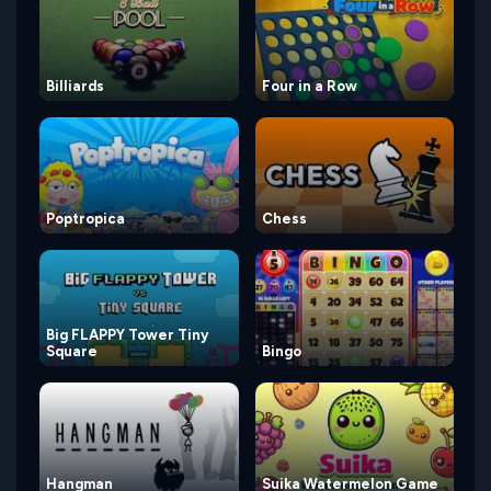
Billiards
Four in a Row
Poptropica
Chess
Big FLAPPY Tower Tiny
Square
Bingo
Hangman
Suika Watermelon Game