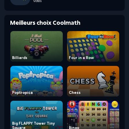
Votes
Meilleurs choix Coolmath
Billiards
Four in a Row
Poptropica
Chess
Big FLAPPY Tower Tiny
Square
Bingo