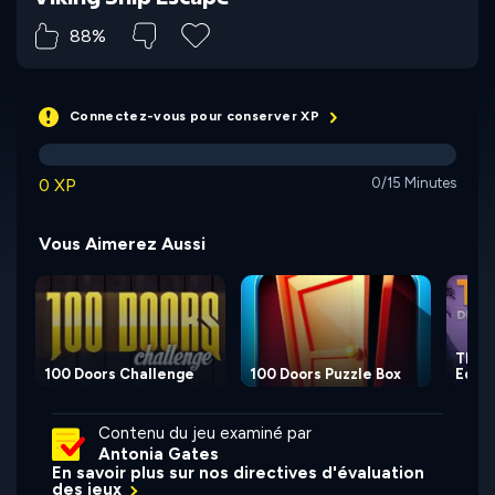
88%
Connectez-vous pour conserver XP
0 XP
0/15 Minutes
Vous Aimerez Aussi
TRACE
100 Doors Challenge
100 Doors Puzzle Box
Editi
Contenu du jeu examiné par
Antonia Gates
En savoir plus sur nos directives d'évaluation
des jeux