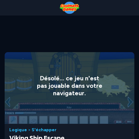
Skip
Skip
Skip
Skip
to
to
to
to
Top
Navigation
Main
Footer
of
Content
Page
Désolé... ce jeu n'est
pas jouable dans votre
navigateur.
Logique
>
S'échapper
Viking Ship Escape