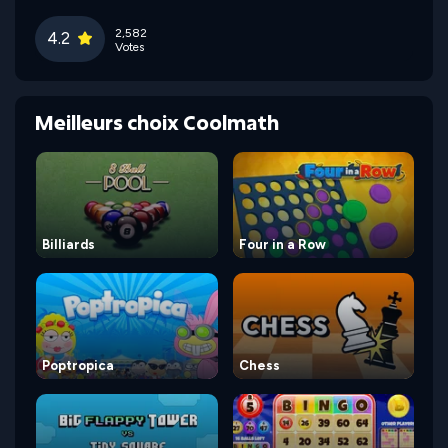
2,582
4.2
Votes
Meilleurs choix Coolmath
Billiards
Four in a Row
Poptropica
Chess