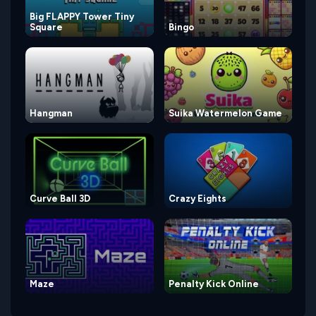
Big FLAPPY Tower Tiny
Square
Bingo
Hangman
Suika Watermelon Game
Curve Ball 3D
Crazy Eights
Maze
Penalty Kick Online