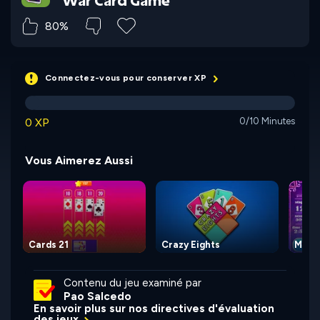
War Card Game
80%
Connectez-vous pour conserver XP
0 XP
0/10 Minutes
Vous Aimerez Aussi
Cards 21
Crazy Eights
Magic
Contenu du jeu examiné par
Pao Salcedo
En savoir plus sur nos directives d'évaluation
des jeux