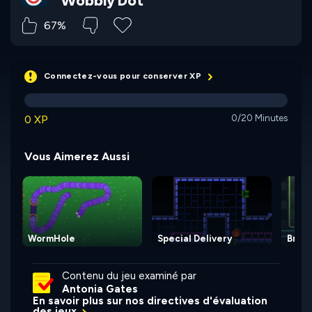
Wobbly Dot
67%
Connectez-vous pour conserver XP
0 XP
0/20 Minutes
Vous Aimerez Aussi
WormHole
Special Delivery
Broth
Contenu du jeu examiné par
Antonia Gates
En savoir plus sur nos directives d'évaluation
des jeux