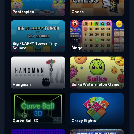
Poptropica
Chess
Big FLAPPY Tower Tiny
Square
Bingo
Hangman
Suika Watermelon Game
Curve Ball 3D
Crazy Eights