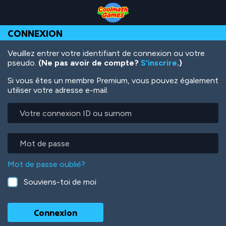
Skip
Skip
Skip
Skip
Aller
to
to
to
to
au
Top
Navigation
Main
Footer
contenu
CONNEXION
of
Content
principal
Page
Veuillez entrer votre identifiant de connexion ou votre
pseudo.
(Ne pas avoir de compte?
S'inscrire
.)
Si vous êtes un membre Premium, vous pouvez également
utiliser votre adresse e-mail.
Votre
connexion
ID
ou
Mot
surnom
de
passe
Mot de passe oublié?
Souviens-toi de moi