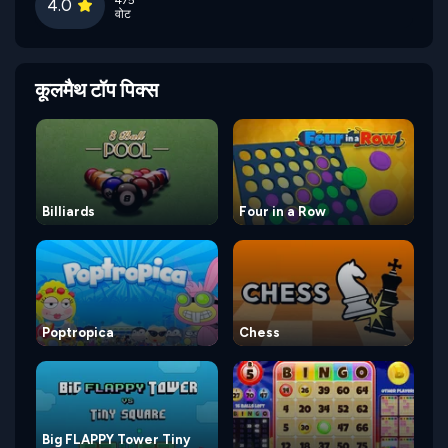
475
4.0
वोट
कूलमैथ टॉप पिक्स
Billiards
Four in a Row
Poptropica
Chess
Big FLAPPY Tower Tiny