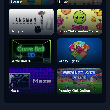
Square
Bingo
Hangman
Suika Watermelon Game
Curve Ball 3D
Crazy Eights
Maze
Penalty Kick Online