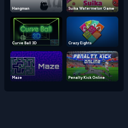
Hangman
Suika Watermelon Game
Curve Ball 3D
Crazy Eights
Maze
Penalty Kick Online