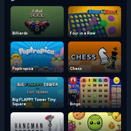
Billiards
Four in a Row
Poptropica
Chess
Big FLAPPY Tower Tiny
Square
Bingo