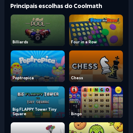
Principais escolhas do Coolmath
Billiards
Four in a Row
Poptropica
Chess
Big FLAPPY Tower Tiny
Square
Bingo