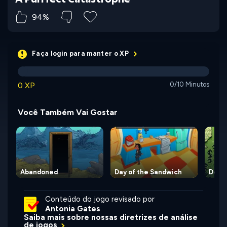
94%
Faça login para manter o XP
0 XP
0/10 Minutos
Você Também Vai Gostar
Abandoned
Day of the Sandwich
Deep 
Conteúdo do jogo revisado por
Antonia Gates
Saiba mais sobre nossas diretrizes de análise
de jogos