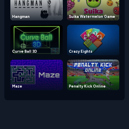
Hangman
Suika Watermelon Game
Curve Ball 3D
Crazy Eights
Maze
Penalty Kick Online