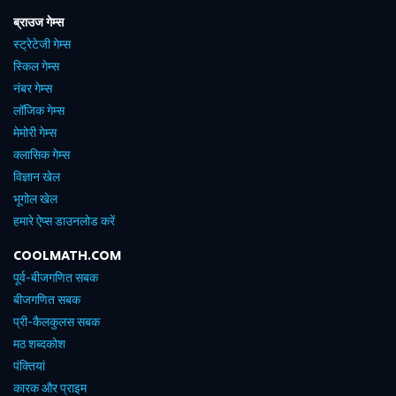
ब्राउज गेम्स
स्ट्रेटेजी गेम्स
स्किल गेम्स
नंबर गेम्स
लॉजिक गेम्स
मेमोरी गेम्स
क्लासिक गेम्स
विज्ञान खेल
भूगोल खेल
हमारे ऐप्स डाउनलोड करें
COOLMATH.COM
पूर्व-बीजगणित सबक
बीजगणित सबक
प्री-कैलकुलस सबक
मठ शब्दकोश
पंक्तियां
कारक और प्राइम