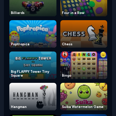
Billiards
Four in a Row
Poptropica
Chess
Big FLAPPY Tower Tiny
Square
Bingo
Hangman
Suika Watermelon Game