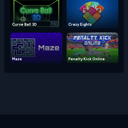
Curve Ball 3D
Crazy Eights
Maze
Penalty Kick Online