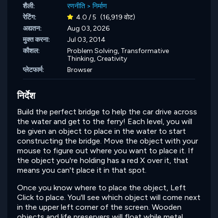
शैली:
रणनीति
>
निर्माण
रेटिंग:
4.0 / 5
(16,919 वोट)
अद्यतन:
Aug 03, 2026
मुक्त करना:
Jul 03, 2014
कौशल:
Problem Solving,
Transformative
Thinking,
Creativity
प्लेटफार्म:
Browser
निर्देश
Build the perfect bridge to help the car drive across
the water and get to the ferry! Each level, you will
be given an object to place in the water to start
constructing the bridge. Move the object with your
mouse to figure out where you want to place it. If
the object you're holding has a red X over it, that
means you can't place it in that spot.
Once you know where to place the object, Left
Click to place. You'll see which object will come next
in the upper left corner of the screen. Wooden
objects and life preservers will float while metal