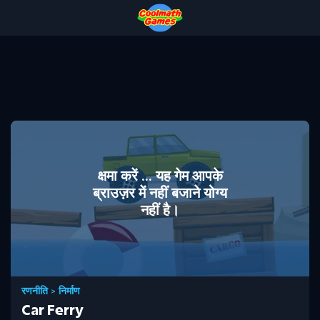
Skip
Skip
Skip
Skip
to
to
to
to
Top
Navigation
Main
Footer
of
Content
Page
क्षमा करें ... यह गेम आपके
ब्राउज़र में नहीं बजाने योग्य
नहीं है।
रणनीति
>
निर्माण
Car Ferry