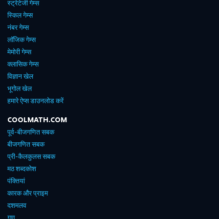
स्ट्रेटेजी गेम्स
स्किल गेम्स
नंबर गेम्स
लॉजिक गेम्स
मेमोरी गेम्स
क्लासिक गेम्स
विज्ञान खेल
भूगोल खेल
हमारे ऐप्स डाउनलोड करें
COOLMATH.COM
पूर्व-बीजगणित सबक
बीजगणित सबक
प्री-कैलकुलस सबक
मठ शब्दकोश
पंक्तियां
कारक और प्राइम
दशमलव
गुण