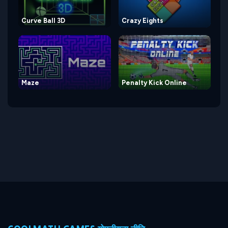
Curve Ball 3D
Crazy Eights
Maze
Penalty Kick Online