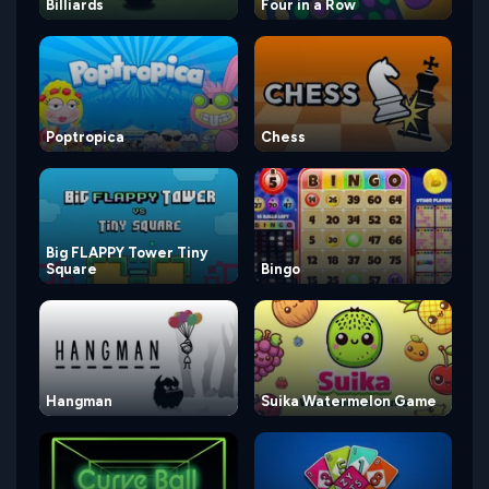
Billiards
Four in a Row
Poptropica
Chess
Big FLAPPY Tower Tiny
Square
Bingo
Hangman
Suika Watermelon Game