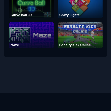
Curve Ball 3D
Crazy Eights
Maze
Penalty Kick Online