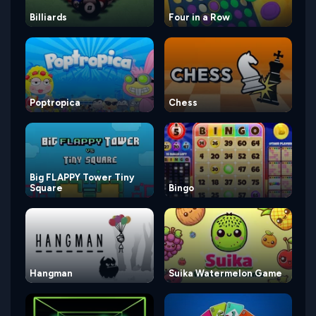
Billiards
Four in a Row
Poptropica
Chess
Big FLAPPY Tower Tiny
Square
Bingo
Hangman
Suika Watermelon Game