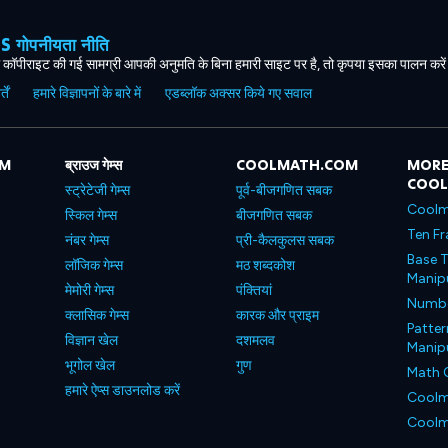
ोपनीयता नीति
कॉपीराइट की गई सामग्री आपकी अनुमति के बिना हमारी साइट पर है, तो कृपया इसका पालन करे
ें
हमारे विज्ञापनों के बारे में
एडब्लॉक अक्सर किये गए सवाल
OM
ब्राउज गेम्स
COOLMATH.COM
MORE
COO
स्ट्रेटेजी गेम्स
पूर्व-बीजगणित सबक
Coolm
स्किल गेम्स
बीजगणित सबक
Ten Fr
नंबर गेम्स
प्री-कैलकुलस सबक
Base T
लॉजिक गेम्स
मठ शब्दकोश
Manipu
मेमोरी गेम्स
पंक्तियां
Number
क्लासिक गेम्स
कारक और प्राइम
Patter
विज्ञान खेल
दशमलव
Manipu
भूगोल खेल
गुण
Math 
हमारे ऐप्स डाउनलोड करें
Coolm
Coolm