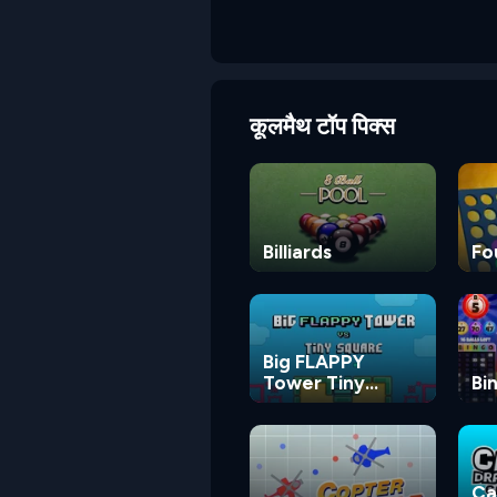
कूलमैथ टॉप पिक्स
Billiards
Fo
Big FLAPPY
Tower Tiny
Bi
Square
Ca