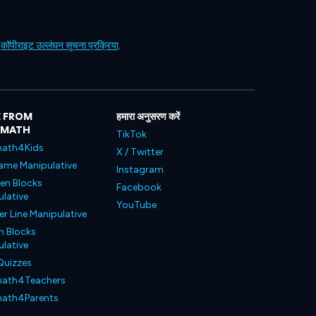
ं
कॉपीराइट उल्लंघन सूचना प्रक्रिया
.
 FROM
हमारा अनुसरण करें
LMATH
TikTok
ath4Kids
X / Twitter
ame Manipulative
Instagram
en Blocks
Facebook
lative
YouTube
 Line Manipulative
n Blocks
lative
Quizzes
ath4Teachers
ath4Parents