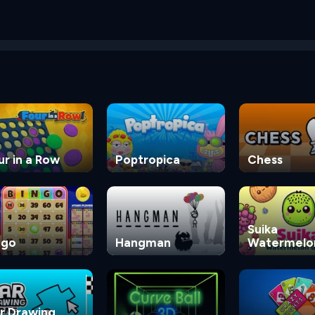
ur in a Row
Poptropica
Chess
Suika
ngo
Hangman
Watermelo
Game
r Drawing