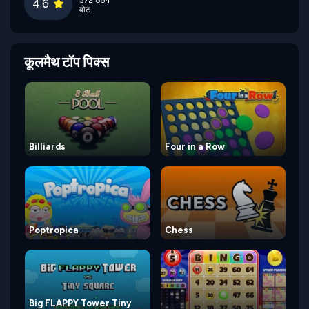
372,854
4.6
वोट
कूलमैथ टॉप पिक्स
Billiards
Four in a Row
Poptropica
Chess
Big FLAPPY Tower Tiny