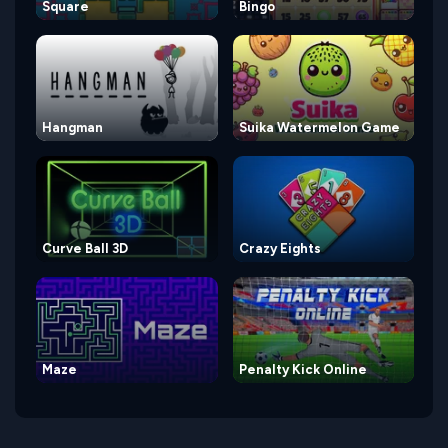
Square
Bingo
Hangman
Suika Watermelon Game
Curve Ball 3D
Crazy Eights
Maze
Penalty Kick Online