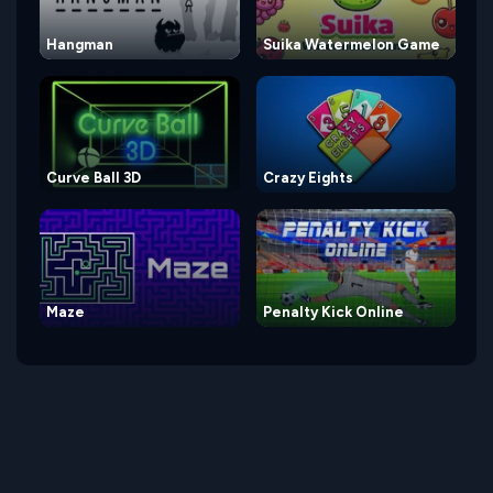
Hangman
Suika Watermelon Game
Curve Ball 3D
Crazy Eights
Maze
Penalty Kick Online