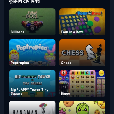
कूलमैथ टॉप पिक्स
Billiards
Four in a Row
Poptropica
Chess
Big FLAPPY Tower Tiny
Square
Bingo