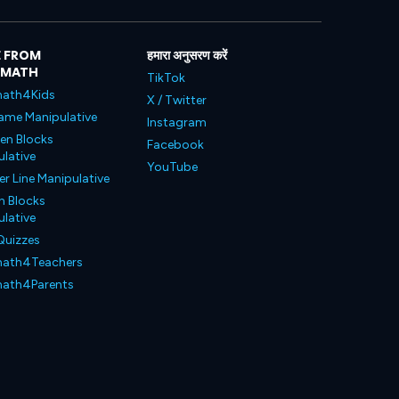
 FROM
हमारा अनुसरण करें
LMATH
TikTok
ath4Kids
X / Twitter
ame Manipulative
Instagram
en Blocks
Facebook
lative
YouTube
 Line Manipulative
n Blocks
lative
Quizzes
ath4Teachers
ath4Parents