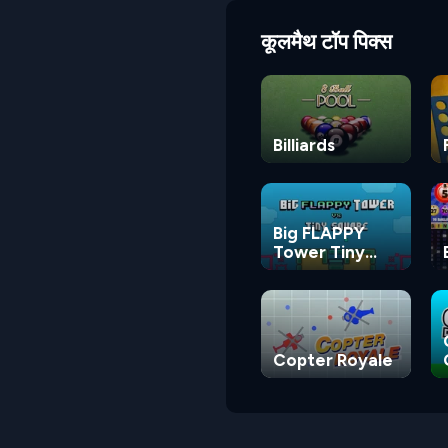
कूलमैथ टॉप पिक्स
Billiards
Big FLAPPY
Tower Tiny
Square
Copter Royale