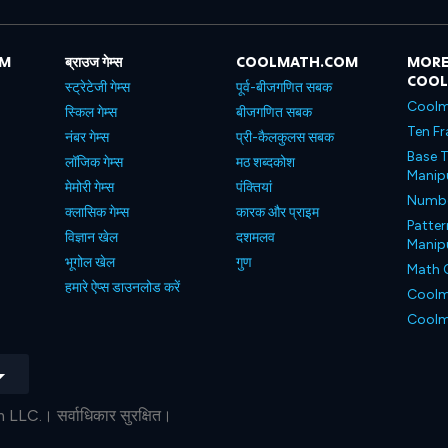
OM
ब्राउज गेम्स
COOLMATH.COM
MORE
COO
स्ट्रेटेजी गेम्स
पूर्व-बीजगणित सबक
Coolm
स्किल गेम्स
बीजगणित सबक
Ten Fr
नंबर गेम्स
प्री-कैलकुलस सबक
Base T
लॉजिक गेम्स
मठ शब्दकोश
Manipu
मेमोरी गेम्स
पंक्तियां
Number
क्लासिक गेम्स
कारक और प्राइम
Patter
विज्ञान खेल
दशमलव
Manipu
भूगोल खेल
गुण
Math 
हमारे ऐप्स डाउनलोड करें
Coolm
Coolm
C.। सर्वाधिकार सुरक्षित।