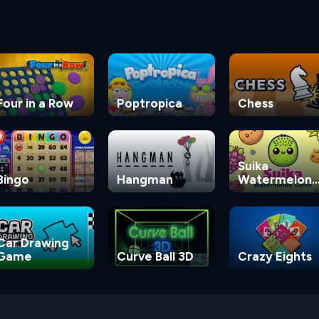
Four in a Row
Poptropica
Chess
Suika
Bingo
Hangman
Watermelon
Game
Car Drawing
Game
Curve Ball 3D
Crazy Eights