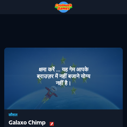
Skip
Skip
Skip
Skip
to
to
to
to
Top
Navigation
Main
Footer
of
Content
Page
क्षमा करें ... यह गेम आपके
ब्राउज़र में नहीं बजाने योग्य
नहीं है।
कौशल
Galaxo Chimp