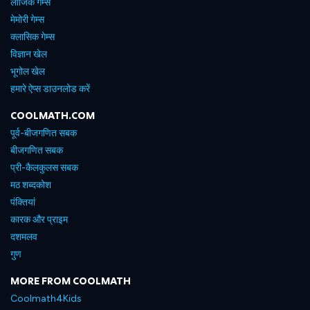
लॉजिक गेम्स
मेमोरी गेम्स
क्लासिक गेम्स
विज्ञान खेल
भूगोल खेल
हमारे ऐप्स डाउनलोड करें
COOLMATH.COM
पूर्व-बीजगणित सबक
बीजगणित सबक
प्री-कैलकुलस सबक
मठ शब्दकोश
पंक्तियां
कारक और प्राइम
दशमलव
गुण
MORE FROM COOLMATH
Coolmath4Kids