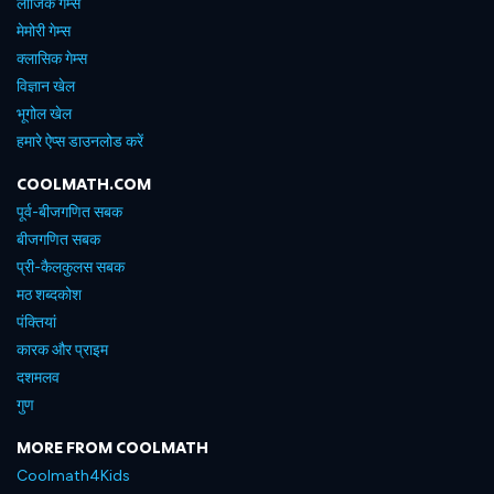
लॉजिक गेम्स
मेमोरी गेम्स
क्लासिक गेम्स
विज्ञान खेल
भूगोल खेल
हमारे ऐप्स डाउनलोड करें
COOLMATH.COM
पूर्व-बीजगणित सबक
बीजगणित सबक
प्री-कैलकुलस सबक
मठ शब्दकोश
पंक्तियां
कारक और प्राइम
दशमलव
गुण
MORE FROM COOLMATH
Coolmath4Kids