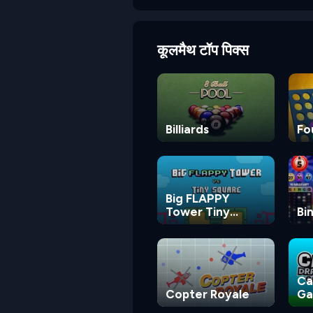
कूलमैथ टॉप पिक्स
Billiards
Fo
Big FLAPPY
Tower Tiny
Bi
Square
Ca
Copter Royale
G