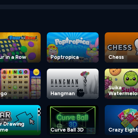
ur in a Row
Poptropica
Chess
Suika
ngo
Hangman
Watermelo
Game
r Drawing
ame
Curve Ball 3D
Crazy Eight