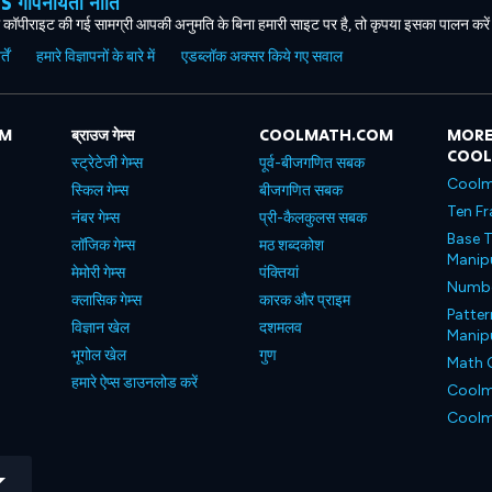
ोपनीयता नीति
कॉपीराइट की गई सामग्री आपकी अनुमति के बिना हमारी साइट पर है, तो कृपया इसका पालन करे
ें
हमारे विज्ञापनों के बारे में
एडब्लॉक अक्सर किये गए सवाल
OM
ब्राउज गेम्स
COOLMATH.COM
MORE
COO
स्ट्रेटेजी गेम्स
पूर्व-बीजगणित सबक
Coolm
स्किल गेम्स
बीजगणित सबक
Ten Fr
नंबर गेम्स
प्री-कैलकुलस सबक
Base T
लॉजिक गेम्स
मठ शब्दकोश
Manipu
मेमोरी गेम्स
पंक्तियां
Number
क्लासिक गेम्स
कारक और प्राइम
Patter
विज्ञान खेल
दशमलव
Manipu
भूगोल खेल
गुण
Math 
हमारे ऐप्स डाउनलोड करें
Coolm
Coolm