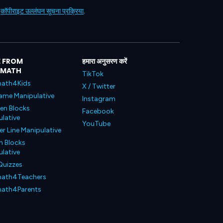
ं
कॉपीराइट उल्लंघन सूचना प्रक्रिया
.
 FROM
हमारा अनुसरण करें
LMATH
TikTok
ath4Kids
X / Twitter
ame Manipulative
Instagram
en Blocks
Facebook
lative
YouTube
 Line Manipulative
n Blocks
lative
Quizzes
ath4Teachers
ath4Parents