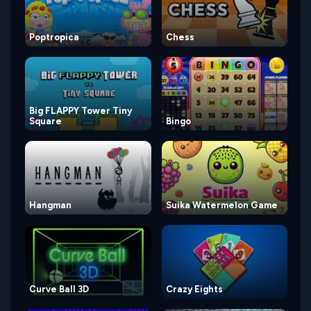
Poptropica
Chess
Big FLAPPY Tower Tiny
Square
Bingo
Hangman
Suika Watermelon Game
Curve Ball 3D
Crazy Eights