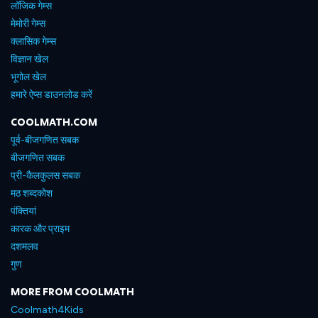
लॉजिक गेम्स
मेमोरी गेम्स
क्लासिक गेम्स
विज्ञान खेल
भूगोल खेल
हमारे ऐप्स डाउनलोड करें
COOLMATH.COM
पूर्व-बीजगणित सबक
बीजगणित सबक
प्री-कैलकुलस सबक
मठ शब्दकोश
पंक्तियां
कारक और प्राइम
दशमलव
गुण
MORE FROM COOLMATH
Coolmath4Kids