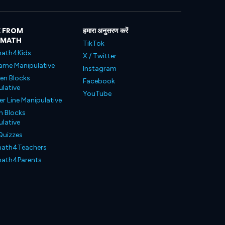
 FROM
हमारा अनुसरण करें
LMATH
TikTok
ath4Kids
X / Twitter
ame Manipulative
Instagram
en Blocks
Facebook
lative
YouTube
 Line Manipulative
n Blocks
lative
Quizzes
ath4Teachers
ath4Parents