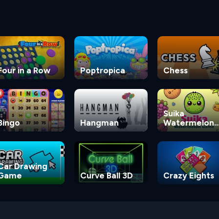
Four in a Row
Poptropica
Chess
Suika
Bingo
Hangman
Watermelon
Game
Car Drawing
Game
Curve Ball 3D
Crazy Eights