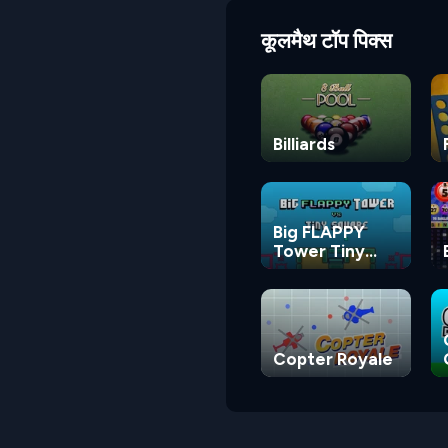
कूलमैथ टॉप पिक्स
Billiards
Big FLAPPY
Tower Tiny
Square
Copter Royale