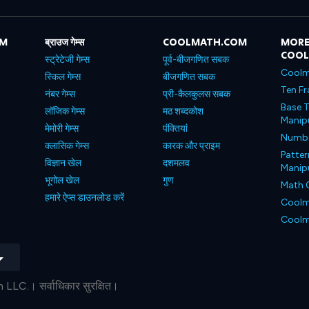
OM
ब्राउज गेम्स
COOLMATH.COM
MORE
COO
स्ट्रेटेजी गेम्स
पूर्व-बीजगणित सबक
Coolm
स्किल गेम्स
बीजगणित सबक
Ten Fr
नंबर गेम्स
प्री-कैलकुलस सबक
Base T
लॉजिक गेम्स
मठ शब्दकोश
Manipu
मेमोरी गेम्स
पंक्तियां
Number
क्लासिक गेम्स
कारक और प्राइम
Patter
विज्ञान खेल
दशमलव
Manipu
भूगोल खेल
गुण
Math 
हमारे ऐप्स डाउनलोड करें
Coolm
Coolm
C.। सर्वाधिकार सुरक्षित।