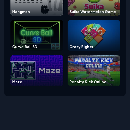
Hangman
Suika Watermelon Game
Curve Ball 3D
Crazy Eights
Maze
Penalty Kick Online