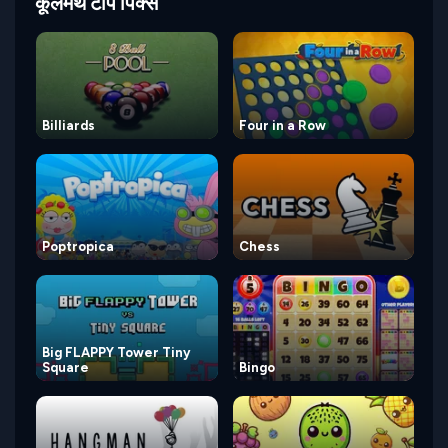
कूलमैथ टॉप पिक्स
Billiards
Four in a Row
Poptropica
Chess
Big FLAPPY Tower Tiny
Square
Bingo