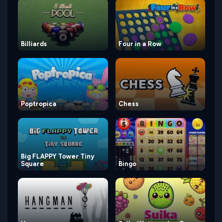
Billiards
Four in a Row
Poptropica
Chess
Big FLAPPY Tower Tiny
Square
Bingo