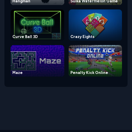
Hangman
Suika Watermelon Game
Curve Ball 3D
Crazy Eights
Maze
Penalty Kick Online