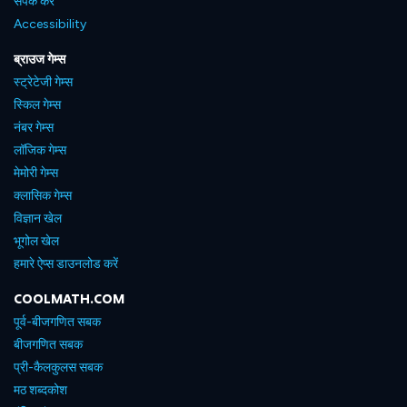
संपर्क करें
Accessibility
ब्राउज गेम्स
स्ट्रेटेजी गेम्स
स्किल गेम्स
नंबर गेम्स
लॉजिक गेम्स
मेमोरी गेम्स
क्लासिक गेम्स
विज्ञान खेल
भूगोल खेल
हमारे ऐप्स डाउनलोड करें
COOLMATH.COM
पूर्व-बीजगणित सबक
बीजगणित सबक
प्री-कैलकुलस सबक
मठ शब्दकोश