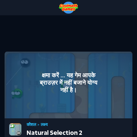
Skip
Skip
Skip
Skip
to
to
to
to
Top
Navigation
Main
Footer
of
Content
Page
क्षमा करें ... यह गेम आपके
ब्राउज़र में नहीं बजाने योग्य
नहीं है।
कौशल
>
लक्ष्य
Natural Selection 2