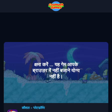
Skip
Skip
Skip
Skip
to
to
to
to
Top
Navigation
Main
Footer
of
Content
Page
क्षमा करें ... यह गेम आपके
ब्राउज़र में नहीं बजाने योग्य
नहीं है।
कौशल
>
प्लेटफ़ॉर्मर