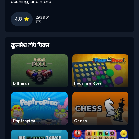
dashing, and more!
293,901
4.8
वोट
कूलमैथ टॉप पिक्स
Billiards
Four in a Row
Poptropica
Chess