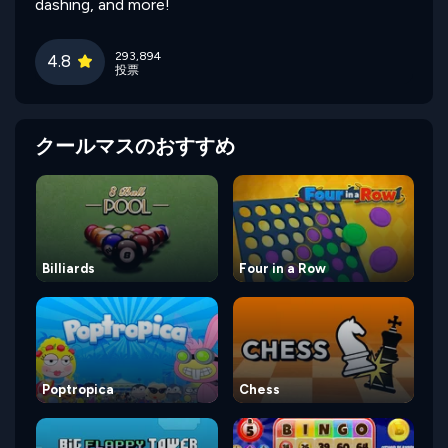
dashing, and more!
293,894
4.8
投票
クールマスのおすすめ
Billiards
Four in a Row
Poptropica
Chess