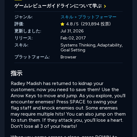
ゲームレビューガイドラインについて学ぶ
ジャンル:
スキル
>
プラットフォーマー
評価:
4.8 / 5
(293,894 投票)
更新しました:
Jul 31, 2026
リリース:
Feb 02, 2017
スキル:
Systems Thinking,
Adaptability,
Goal Setting
プラットフォーム:
Browser
指示
Radley Madish has returned to kidnap your
customers; now you need to save them! Use the
Arrow Keys to move and jump. As you explore, you'll
encounter enemies! Press SPACE to swing your
flag staff and knock enemies out. Some enemies
may require multiple hits! You can also jump on them
to stun them. If they attack you, you'll lose a heart.
Don't lose all 3 of your hearts!