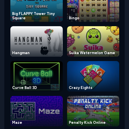
Big FLAPPY Tower Tiny
Square
Bingo
Hangman
Suika Watermelon Game
Curve Ball 3D
Crazy Eights
Maze
Penalty Kick Online