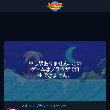
Skip
Skip
Skip
Skip
to
to
to
to
Top
Navigation
Main
Footer
of
Content
Page
申し訳ありません...この
ゲームはブラウザで再
生できません。
スキル
>
プラットフォーマー