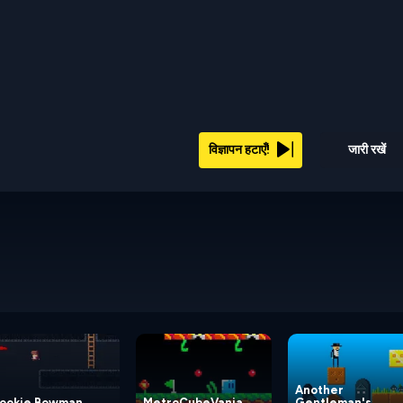
विज्ञापन हटाएँ!
जारी रखें
Another
ookie Bowman
MetroCubeVania
Gentleman's