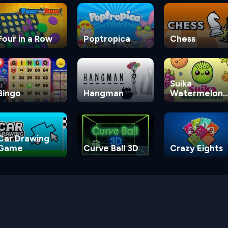
Four in a Row
Poptropica
Chess
Suika
Bingo
Hangman
Watermelon
Game
Car Drawing
Game
Curve Ball 3D
Crazy Eights