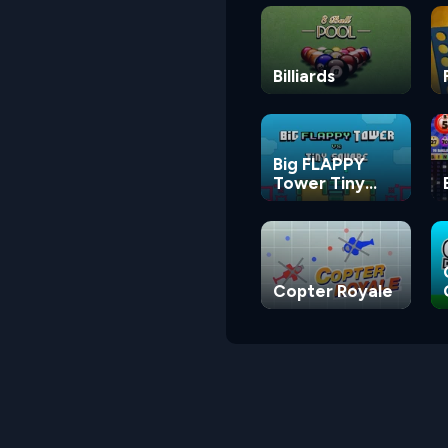
Billiards
Big FLAPPY
Tower Tiny
Square
Copter Royale