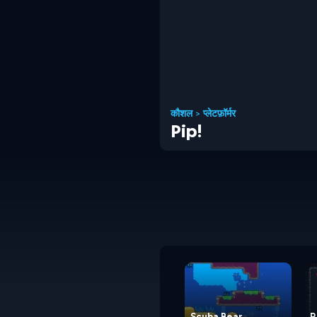
कौशल
>
प्लेटफ़ॉर्मर
Pip!
Scuba Bear
R