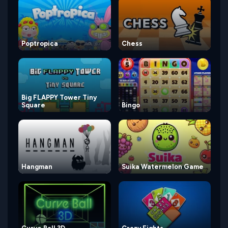
Poptropica
Chess
Big FLAPPY Tower Tiny
Square
Bingo
Hangman
Suika Watermelon Game