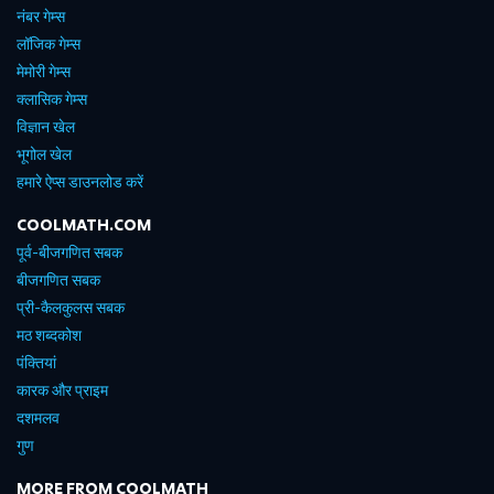
नंबर गेम्स
लॉजिक गेम्स
मेमोरी गेम्स
क्लासिक गेम्स
विज्ञान खेल
भूगोल खेल
हमारे ऐप्स डाउनलोड करें
COOLMATH.COM
पूर्व-बीजगणित सबक
बीजगणित सबक
प्री-कैलकुलस सबक
मठ शब्दकोश
पंक्तियां
कारक और प्राइम
दशमलव
गुण
MORE FROM COOLMATH