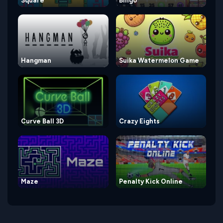
Square
Bingo
Hangman
Suika Watermelon Game
Curve Ball 3D
Crazy Eights
Maze
Penalty Kick Online