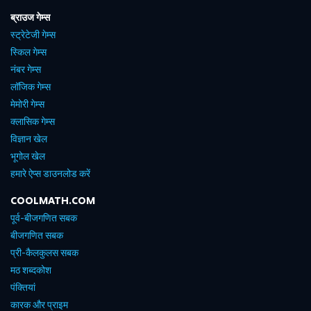
ब्राउज गेम्स
स्ट्रेटेजी गेम्स
स्किल गेम्स
नंबर गेम्स
लॉजिक गेम्स
मेमोरी गेम्स
क्लासिक गेम्स
विज्ञान खेल
भूगोल खेल
हमारे ऐप्स डाउनलोड करें
COOLMATH.COM
पूर्व-बीजगणित सबक
बीजगणित सबक
प्री-कैलकुलस सबक
मठ शब्दकोश
पंक्तियां
कारक और प्राइम