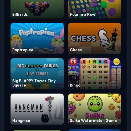
Billiards
Four in a Row
Poptropica
Chess
Big FLAPPY Tower Tiny
Square
Bingo
Hangman
Suika Watermelon Game