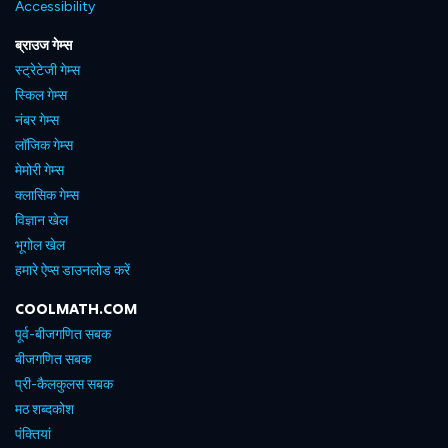
Accessibility
ब्राउज गेम्स
स्ट्रेटेजी गेम्स
स्किल गेम्स
नंबर गेम्स
लॉजिक गेम्स
मेमोरी गेम्स
क्लासिक गेम्स
विज्ञान खेल
भूगोल खेल
हमारे ऐप्स डाउनलोड करें
COOLMATH.COM
पूर्व-बीजगणित सबक
बीजगणित सबक
प्री-कैलकुलस सबक
मठ शब्दकोश
पंक्तियां