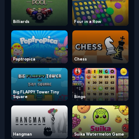
Billiards
Four in a Row
Poptropica
Chess
Big FLAPPY Tower Tiny
Square
Bingo
Hangman
Suika Watermelon Game