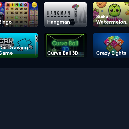
Suika
Bingo
Hangman
Watermelon
Game
Car Drawing
Game
Curve Ball 3D
Crazy Eights