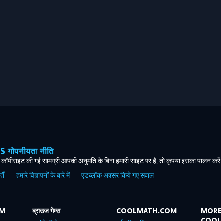
ोपनीयता नीति
कॉपीराइट की गई सामग्री आपकी अनुमति के बिना हमारी साइट पर है, तो कृपया इसका पालन करे
ें
हमारे विज्ञापनों के बारे में
एडब्लॉक अक्सर किये गए सवाल
OM
ब्राउज गेम्स
COOLMATH.COM
MORE
COO