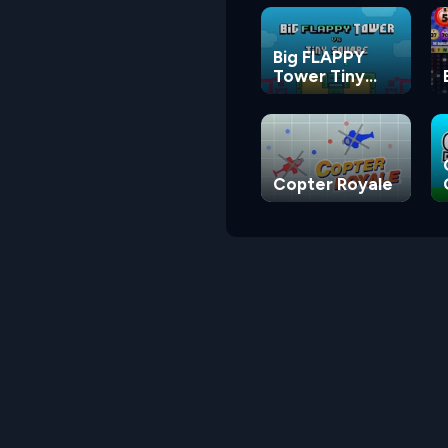
Big FLAPPY
Tower Tiny
Square
Copter Royale