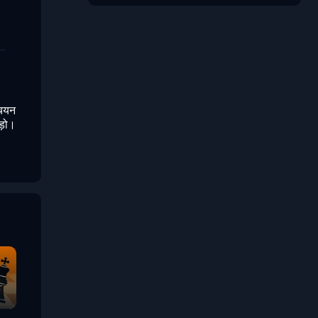
 चयन
ड़ो।