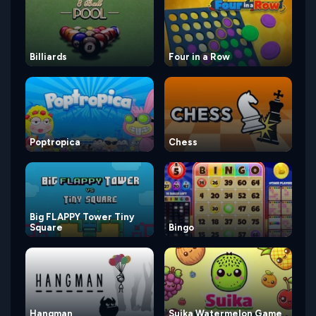
Billiards
Four in a Row
Poptropica
Chess
Big FLAPPY Tower Tiny
Square
Bingo
Hangman
Suika Watermelon Game