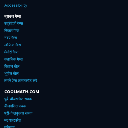
Accessibility
ब्राउज गेम्स
स्ट्रेटेजी गेम्स
स्किल गेम्स
नंबर गेम्स
लॉजिक गेम्स
मेमोरी गेम्स
क्लासिक गेम्स
विज्ञान खेल
भूगोल खेल
हमारे ऐप्स डाउनलोड करें
COOLMATH.COM
पूर्व-बीजगणित सबक
बीजगणित सबक
प्री-कैलकुलस सबक
मठ शब्दकोश
पंक्तियां