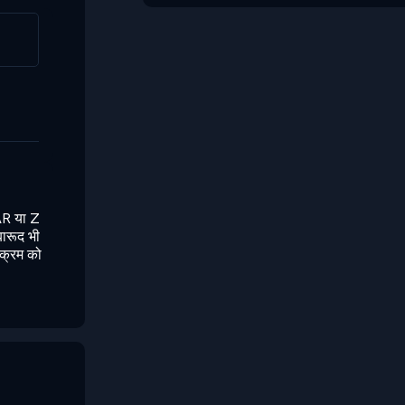
AR या Z
बारूद भी
यक्रम को