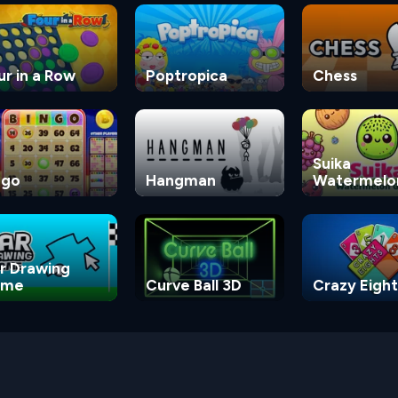
ur in a Row
Poptropica
Chess
Suika
ngo
Hangman
Watermelo
Game
r Drawing
ame
Curve Ball 3D
Crazy Eight