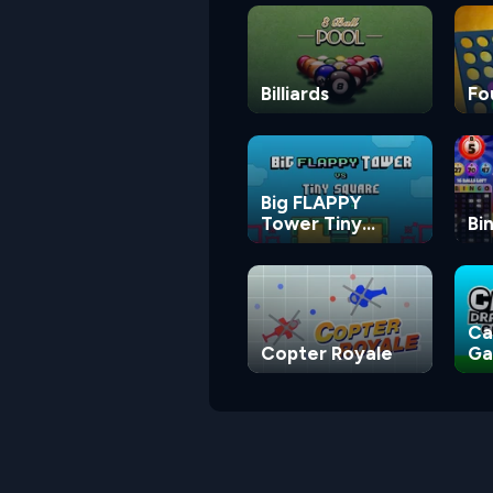
Billiards
Fo
Big FLAPPY
Tower Tiny
Bi
Square
Ca
Copter Royale
G