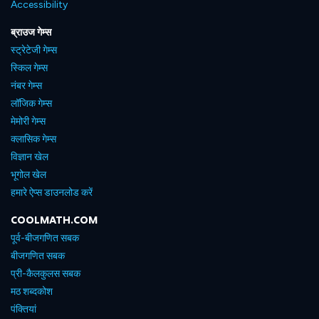
Accessibility
ब्राउज गेम्स
स्ट्रेटेजी गेम्स
स्किल गेम्स
नंबर गेम्स
लॉजिक गेम्स
मेमोरी गेम्स
क्लासिक गेम्स
विज्ञान खेल
भूगोल खेल
हमारे ऐप्स डाउनलोड करें
COOLMATH.COM
पूर्व-बीजगणित सबक
बीजगणित सबक
प्री-कैलकुलस सबक
मठ शब्दकोश
पंक्तियां