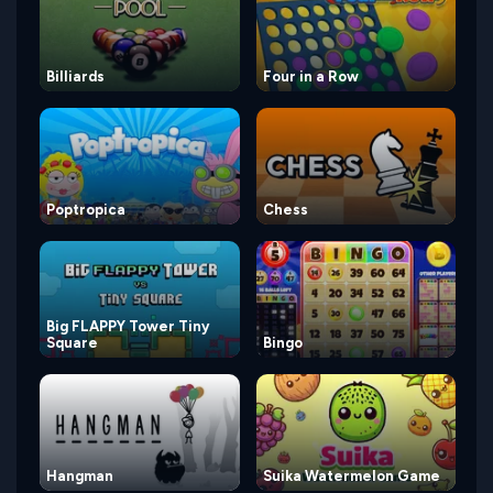
Billiards
Four in a Row
Poptropica
Chess
Big FLAPPY Tower Tiny
Square
Bingo
Hangman
Suika Watermelon Game